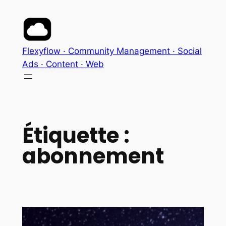
Aller
au
contenu
Flexyflow · Community Management · Social
Ads · Content · Web
Étiquette :
abonnement