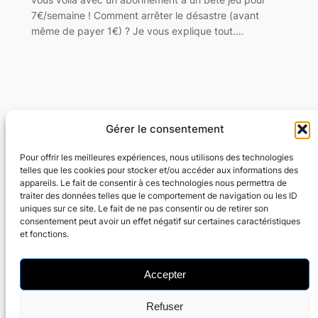
7€/semaine ! Comment arrêter le désastre (avant
même de payer 1€) ? Je vous explique tout.…
Gérer le consentement
Flexyflow · Community Management · Social
Ads · Content · Web
Pour offrir les meilleures expériences, nous utilisons des technologies
telles que les cookies pour stocker et/ou accéder aux informations des
appareils. Le fait de consentir à ces technologies nous permettra de
Community Management · Social Ads · Content · Web
traiter des données telles que le comportement de navigation ou les ID
uniques sur ce site. Le fait de ne pas consentir ou de retirer son
consentement peut avoir un effet négatif sur certaines caractéristiques
Parking à Forest National
et fonctions.
Accepter
Refuser