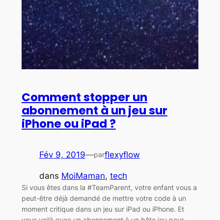
Comment stopper un
abonnement à un jeu sur
iPhone ou iPad ?
Fév 9, 2019
—
flexyflow
par
dans
MoiMaman
, 
tech
Si vous êtes dans la #TeamParent, votre enfant vous a
peut-être déjà demandé de mettre votre code à un
moment critique dans un jeu sur iPad ou iPhone. Et
vous voilà avec un abonnement à un bête jeu pour