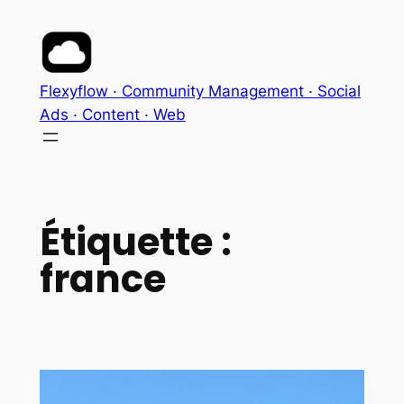
Aller
au
contenu
Flexyflow · Community Management · Social
Ads · Content · Web
Étiquette :
france