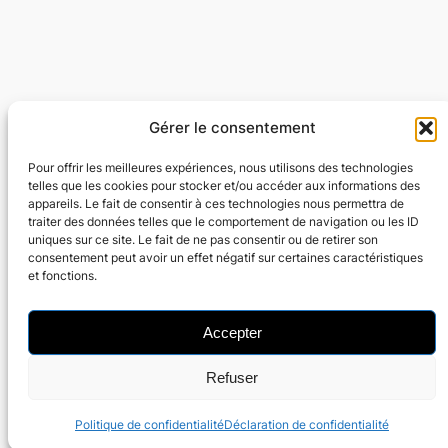
Gérer le consentement
Flexyflow · Community Management · Social
Ads · Content · Web
Pour offrir les meilleures expériences, nous utilisons des technologies
telles que les cookies pour stocker et/ou accéder aux informations des
appareils. Le fait de consentir à ces technologies nous permettra de
Community Management · Social Ads · Content · Web
traiter des données telles que le comportement de navigation ou les ID
uniques sur ce site. Le fait de ne pas consentir ou de retirer son
consentement peut avoir un effet négatif sur certaines caractéristiques
Parking à Forest National
et fonctions.
Accepter
Refuser
Politique de confidentialité
Déclaration de confidentialité