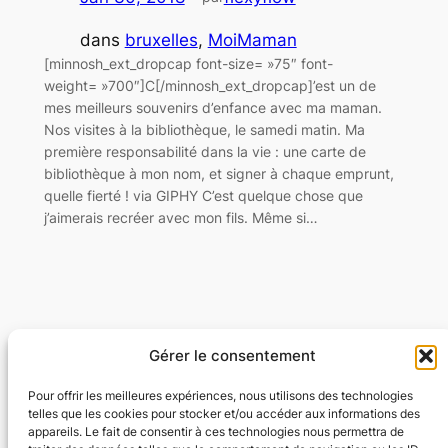
dans
bruxelles
, 
MoiMaman
[minnosh_ext_dropcap font-size= »75″ font-
weight= »700″]C[/minnosh_ext_dropcap]’est un de
mes meilleurs souvenirs d’enfance avec ma maman.
Nos visites à la bibliothèque, le samedi matin. Ma
première responsabilité dans la vie : une carte de
bibliothèque à mon nom, et signer à chaque emprunt,
quelle fierté ! via GIPHY C’est quelque chose que
j’aimerais recréer avec mon fils. Même si…
Gérer le consentement
Flexyflow · Community Management · Social
Ads · Content · Web
Pour offrir les meilleures expériences, nous utilisons des technologies
telles que les cookies pour stocker et/ou accéder aux informations des
appareils. Le fait de consentir à ces technologies nous permettra de
Community Management · Social Ads · Content · Web