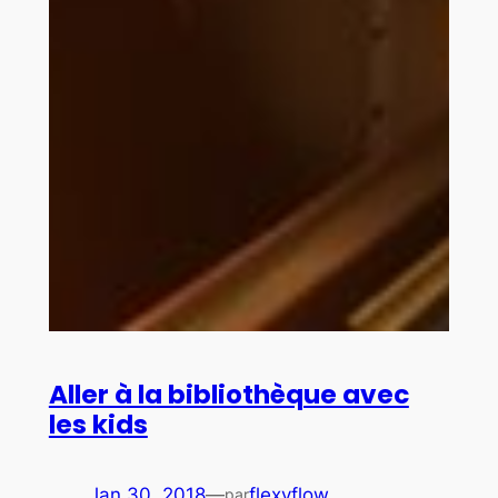
Aller à la bibliothèque avec
les kids
Jan 30, 2018
—
flexyflow
par