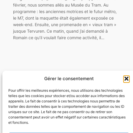
février, nous sommes allés au Musée du Tram. Au
programme : les anciennes motrices et le futur métro,
le M7, dont la maquette était également exposée ce
week-end. Ensuite, une promenade en « vieux tram »
jusque Tervuren. Ce matin, quand j’ai demandé à
Romain ce qu’il voulait faire comme activité, il…
Gérer le consentement
Flexyflow · Community Management · Social
Ads · Content · Web
Pour offrir les meilleures expériences, nous utilisons des technologies
telles que les cookies pour stocker et/ou accéder aux informations des
appareils. Le fait de consentir à ces technologies nous permettra de
Community Management · Social Ads · Content · Web
traiter des données telles que le comportement de navigation ou les ID
uniques sur ce site. Le fait de ne pas consentir ou de retirer son
consentement peut avoir un effet négatif sur certaines caractéristiques
Parking à Forest National
et fonctions.