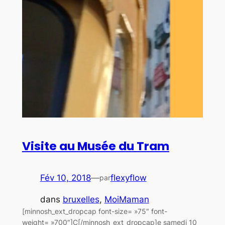
Visite au Musée du Tram
Fév 10, 2018
—
flexyflow
par
dans
bruxelles
, 
MoiMaman
[minnosh_ext_dropcap font-size= »75″ font-
weight= »700″]C[/minnosh_ext_dropcap]e samedi 10