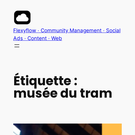
Aller
au
contenu
Flexyflow · Community Management · Social
Ads · Content · Web
Étiquette :
musée du tram