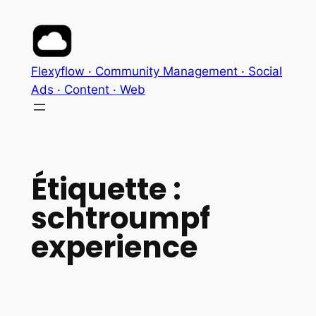
Aller
au
contenu
Flexyflow · Community Management · Social
Ads · Content · Web
Étiquette :
schtroumpf
experience