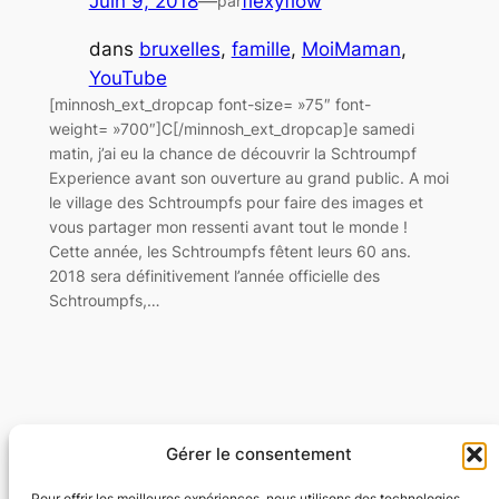
Juin 9, 2018
—
flexyflow
par
dans
bruxelles
, 
famille
, 
MoiMaman
, 
YouTube
[minnosh_ext_dropcap font-size= »75″ font-
weight= »700″]C[/minnosh_ext_dropcap]e samedi
matin, j’ai eu la chance de découvrir la Schtroumpf
Experience avant son ouverture au grand public. A moi
le village des Schtroumpfs pour faire des images et
vous partager mon ressenti avant tout le monde !
Cette année, les Schtroumpfs fêtent leurs 60 ans.
2018 sera définitivement l’année officielle des
Schtroumpfs,…
Gérer le consentement
Flexyflow · Community Management · Social
Ads · Content · Web
Pour offrir les meilleures expériences, nous utilisons des technologies