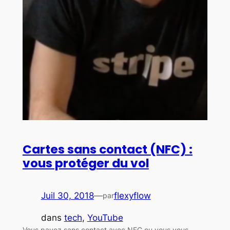
Cartes sans contact (NFC) :
vous protéger du vol
Juil 30, 2018
—
flexyflow
par
dans
tech
, 
YouTube
Vous payez sans contact avec NFC ou vous vous