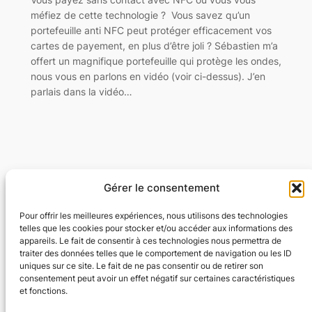
méfiez de cette technologie ? Vous savez qu’un
portefeuille anti NFC peut protéger efficacement vos
cartes de payement, en plus d’être joli ? Sébastien m’a
offert un magnifique portefeuille qui protège les ondes,
nous vous en parlons en vidéo (voir ci-dessus). J’en
parlais dans la vidéo…
Gérer le consentement
Flexyflow · Community Management · Social
Ads · Content · Web
Pour offrir les meilleures expériences, nous utilisons des technologies
telles que les cookies pour stocker et/ou accéder aux informations des
appareils. Le fait de consentir à ces technologies nous permettra de
Community Management · Social Ads · Content · Web
traiter des données telles que le comportement de navigation ou les ID
uniques sur ce site. Le fait de ne pas consentir ou de retirer son
consentement peut avoir un effet négatif sur certaines caractéristiques
Parking à Forest National
et fonctions.