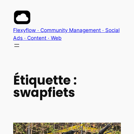
Aller
au
contenu
Flexyflow · Community Management · Social
Ads · Content · Web
Étiquette :
swapfiets