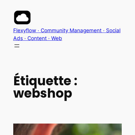
Aller
au
contenu
Flexyflow · Community Management · Social
Ads · Content · Web
Étiquette :
webshop