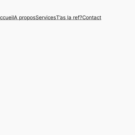
ccueil
A propos
Services
T’as la ref?
Contact