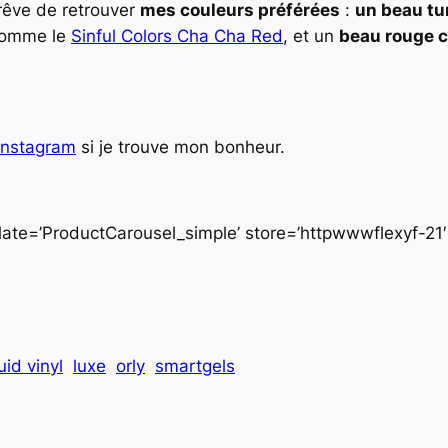
 rêve de retrouver
mes couleurs préférées
:
un beau tu
omme le
Sinful Colors Cha Cha Red
, et un
beau rouge
Instagram
si je trouve mon bonheur.
e=’ProductCarousel_simple’ store=’httpwwwflexyf-21′ 
uid vinyl
luxe
orly
smartgels