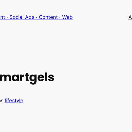
 · Social Ads · Content · Web
A
 Smartgels
ns
lifestyle