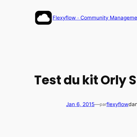
Aller
au
Flexyflow · Community Management
contenu
Test du kit Orly
Jan 6, 2015
—
flexyflow
da
par