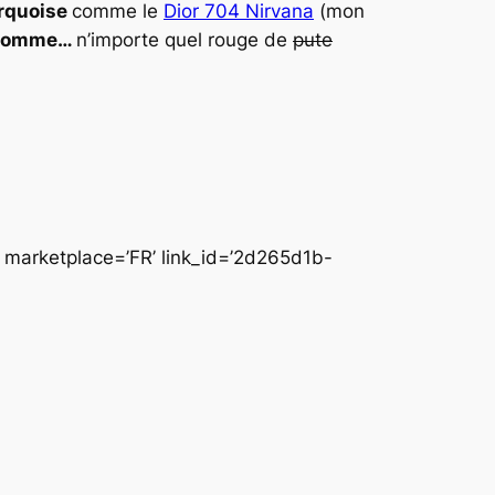
rquoise
comme le
Dior 704 Nirvana
(mon
 comme…
n’importe quel rouge de
pute
marketplace=’FR’ link_id=’2d265d1b-