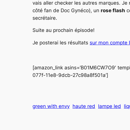
vais aller checker les autres marques. Je
côté fan de Doc Gynéco), un
rose flash
c
secrétaire.
Suite au prochain épisode!
Je posterai les résultats
sur mon compte 
[amazon_link asins=’B01M6CW7O9′ templat
077f-11e8-9dcb-27c98a8f501a’]
green with envy
haute red
lampe led
liq