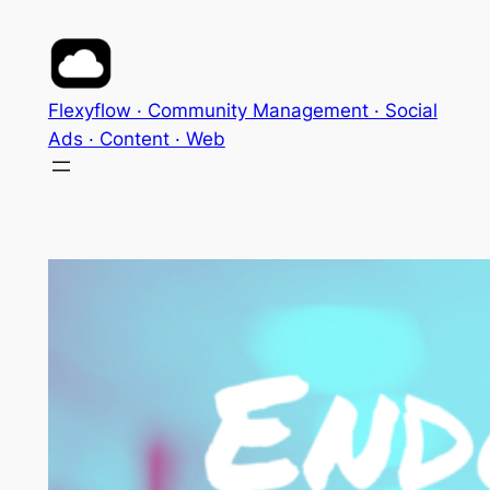
Aller
au
contenu
Flexyflow · Community Management · Social
Ads · Content · Web