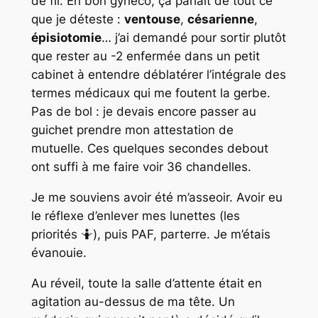
de fil. En bon gynéco, ça parlait de tout ce
que je déteste :
ventouse
,
césarienne
,
épisiotomie
… j’ai demandé pour sortir plutôt
que rester au -2 enfermée dans un petit
cabinet à entendre déblatérer l’intégrale des
termes médicaux qui me foutent la gerbe.
Pas de bol : je devais encore passer au
guichet prendre mon attestation de
mutuelle. Ces quelques secondes debout
ont suffi à me faire voir 36 chandelles.
Je me souviens avoir été m’asseoir. Avoir eu
le réflexe d’enlever mes lunettes (
les
priorités
🤷), puis PAF, parterre. Je m’étais
évanouie.
Au réveil, toute la salle d’attente était en
agitation au-dessus de ma tête. Un