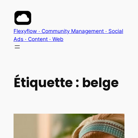
Aller
au
contenu
Flexyflow · Community Management · Social
Ads · Content · Web
Étiquette :
belge