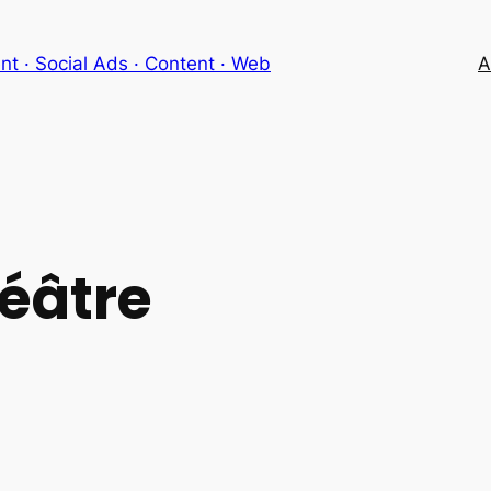
 · Social Ads · Content · Web
A
éâtre