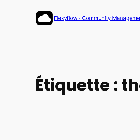
Aller
au
Flexyflow · Community Management
contenu
Étiquette :
th