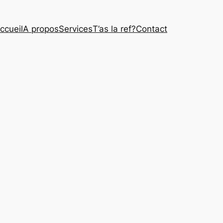
ccueil
A propos
Services
T’as la ref?
Contact