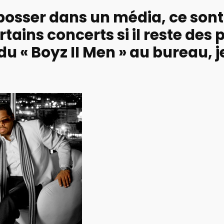
osser dans un média, ce sont 
rtains concerts si il reste des
u « Boyz II Men » au bureau, j