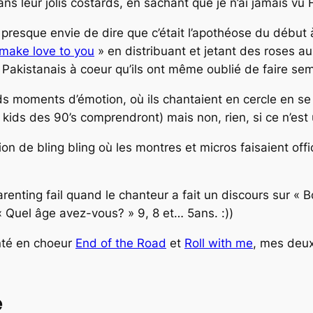
ans leur jolis costards, en sachant que je n’ai jamais vu
i presque envie de dire que c’était l’apothéose du début à 
ll make love to you
» en distribuant et jetant des roses au
 de Pakistanais à coeur qu’ils ont même oublié de faire s
 moments d’émotion, où ils chantaient en cercle en se 
kids des 90’s comprendront) mais non, rien, si ce n’est 
de bling bling où les montres et micros faisaient office
parenting fail quand le chanteur a fait un discours sur «
« Quel âge avez-vous? » 9, 8 et… 5ans. :))
anté en choeur
End of the Road
et
Roll with me
, mes deux
e