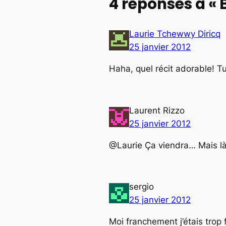
4 réponses à « 
Laurie Tchewwy Diricq
25 janvier 2012
Haha, quel récit adorable! T
Laurent Rizzo
25 janvier 2012
@Laurie Ça viendra… Mais là, 
sergio
25 janvier 2012
Moi franchement j’étais trop