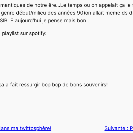
romantiques de notre êre…Le temps ou on appelait ça le f
 genre début/milieu des années 90)on allait meme ds de
BLE aujourd’hui je pense mais bon..
playlist sur spotify:
ça a fait ressurgir bcp bcp de bons souvenirs!
ans ma twittosphère!
Suivante :
P