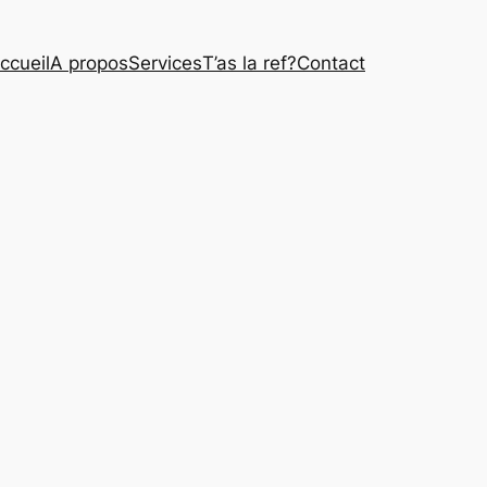
ccueil
A propos
Services
T’as la ref?
Contact