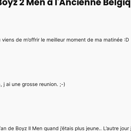
Boyz 2 Men à l'Ancienne Belgiq
u viens de m’offrir le meilleur moment de ma matinée :D
j ai une grosse reunion. ;-)
 fan de Boyz II Men quand j’étais plus jeune.. L’autre j