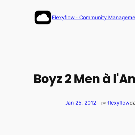
Aller
au
Flexyflow · Community Management
contenu
Boyz 2 Men à l'A
Jan 25, 2012
—
flexyflow
d
par