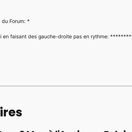
x du Forum: *
 moi en faisant des gauche-droite pas en rythme: *******
res