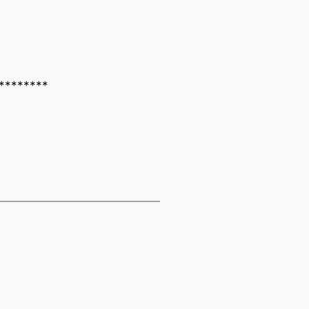
*********