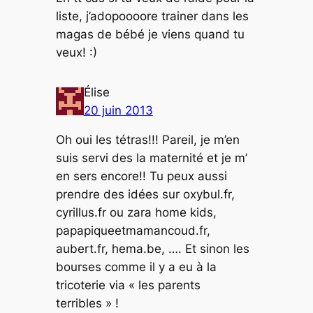
liste, j’adopoooore trainer dans les
magas de bébé je viens quand tu
veux! :)
Élise
20 juin 2013
Oh oui les tétras!!! Pareil, je m’en
suis servi des la maternité et je m’
en sers encore!! Tu peux aussi
prendre des idées sur oxybul.fr,
cyrillus.fr ou zara home kids,
papapiqueetmamancoud.fr,
aubert.fr, hema.be, …. Et sinon les
bourses comme il y a eu à la
tricoterie via « les parents
terribles » !