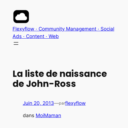
Aller
au
contenu
Flexyflow · Community Management · Social
Ads · Content · Web
La liste de naissance
de John-Ross
Juin 20, 2013
—
flexyflow
par
dans
MoiMaman