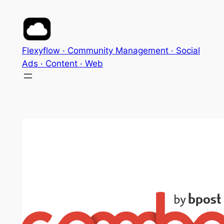
Aller
au
contenu
Flexyflow · Community Management · Social
Ads · Content · Web