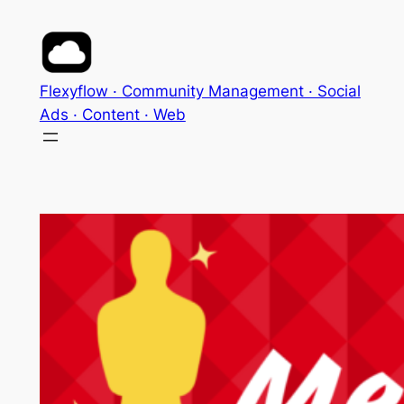
Aller
au
contenu
Flexyflow · Community Management · Social
Ads · Content · Web