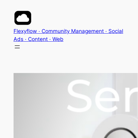
Aller
au
contenu
Flexyflow · Community Management · Social
Ads · Content · Web