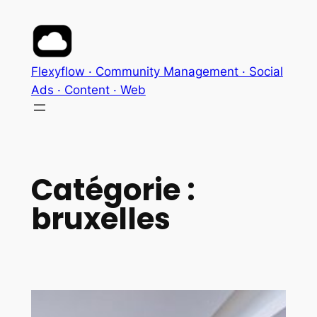
Aller
au
contenu
Flexyflow · Community Management · Social
Ads · Content · Web
Catégorie :
bruxelles