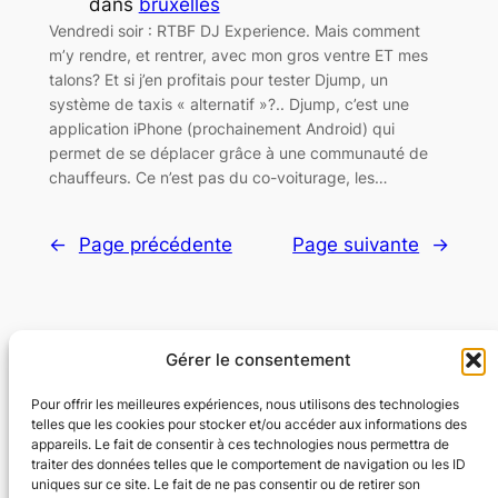
dans
bruxelles
Vendredi soir : RTBF DJ Experience. Mais comment
m’y rendre, et rentrer, avec mon gros ventre ET mes
talons? Et si j’en profitais pour tester Djump, un
système de taxis « alternatif »?.. Djump, c’est une
application iPhone (prochainement Android) qui
permet de se déplacer grâce à une communauté de
chauffeurs. Ce n’est pas du co-voiturage, les…
←
Page précédente
Page suivante
→
Gérer le consentement
Flexyflow · Community Management · Social
Ads · Content · Web
Pour offrir les meilleures expériences, nous utilisons des technologies
telles que les cookies pour stocker et/ou accéder aux informations des
appareils. Le fait de consentir à ces technologies nous permettra de
Community Management · Social Ads · Content · Web
traiter des données telles que le comportement de navigation ou les ID
uniques sur ce site. Le fait de ne pas consentir ou de retirer son