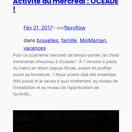
Activité du mercredi : OCEADE
!
Fév 21, 2017
—
flexyflow
par
dans
bruxelles
, 
famille
, 
MoiMaman
, 
vacances
Pour ce quatrième mercredi de temps-partiel, j’ai choisi
d’emmener chouchou à Oceade ! À 7 minutes à pieds
du métro en direct depuis l’école, autant en profiter
avant sa fermeture. :) Nous avions déjà été ensemble
l’été passé et je savais à quoi m’attendre, au niveau de
l’installation et au niveau de l’appréciation de
l’activité…