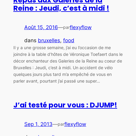
Repas aux Galeries de la
Reine : Jeudi, c’est à midi !
Août 15, 2016
—
flexyflow
par
dans
bruxelles
, 
food
Il y a une grosse semaine, j’ai eu l’occasion de me
joindre à la table d’hôtes de Véronique Toefaert dans le
décor enchanteur des Galeries de la Reine au coeur de
Bruxelles : Jeudi, c’est à midi. Un accident de vélo
quelques jours plus tard m’a empêché de vous en
parler avant, pourtant j’ai passé une super…
J’ai testé pour vous : DJUMP!
Sep 1, 2013
—
flexyflow
par