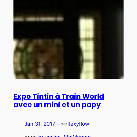
Expo Tintin à Train World
avec un mini et un papy
Jan 31, 2017
—
flexyflow
par
dans
bruxelles
, 
MoiMaman