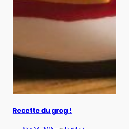
Recette du grog !
Nov 24, 2018
—
flexyflow
par