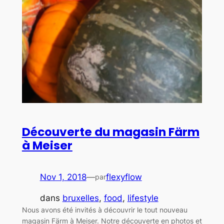
Découverte du magasin Färm
à Meiser
Nov 1, 2018
—
flexyflow
par
dans
bruxelles
, 
food
, 
lifestyle
Nous avons été invités à découvrir le tout nouveau
magasin Färm à Meiser. Notre découverte en photos et