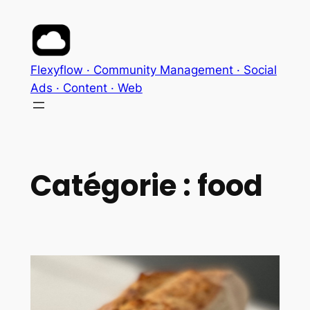
Aller
au
contenu
Flexyflow · Community Management · Social
Ads · Content · Web
Catégorie :
food