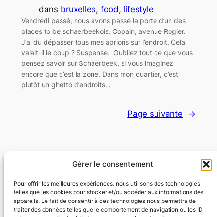
dans
bruxelles
, 
food
, 
lifestyle
Vendredi passé, nous avons passé la porte d’un des
places to be schaerbeekois, Copain, avenue Rogier.
J’ai du dépasser tous mes aprioris sur l’endroit. Cela
valait-il le coup ? Suspense. Oubliez tout ce que vous
pensez savoir sur Schaerbeek, si vous imaginez
encore que c’est la zone. Dans mon quartier, c’est
plutôt un ghetto d’endroits…
Page suivante
→
Gérer le consentement
Flexyflow · Community Management · Social
Ads · Content · Web
Pour offrir les meilleures expériences, nous utilisons des technologies
telles que les cookies pour stocker et/ou accéder aux informations des
appareils. Le fait de consentir à ces technologies nous permettra de
Community Management · Social Ads · Content · Web
traiter des données telles que le comportement de navigation ou les ID