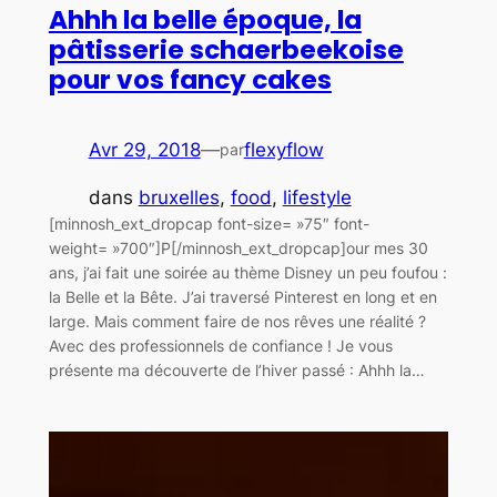
Ahhh la belle époque, la
pâtisserie schaerbeekoise
pour vos fancy cakes
Avr 29, 2018
—
flexyflow
par
dans
bruxelles
, 
food
, 
lifestyle
[minnosh_ext_dropcap font-size= »75″ font-
weight= »700″]P[/minnosh_ext_dropcap]our mes 30
ans, j’ai fait une soirée au thème Disney un peu foufou :
la Belle et la Bête. J’ai traversé Pinterest en long et en
large. Mais comment faire de nos rêves une réalité ?
Avec des professionnels de confiance ! Je vous
présente ma découverte de l’hiver passé : Ahhh la…