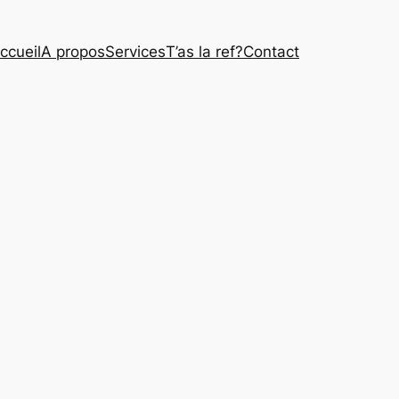
ccueil
A propos
Services
T’as la ref?
Contact