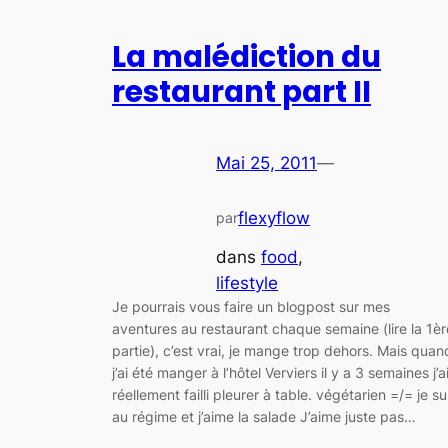
La malédiction du
restaurant part II
Mai 25, 2011
—
flexyflow
par
dans
food
, 
lifestyle
Je pourrais vous faire un blogpost sur mes
aventures au restaurant chaque semaine (lire la 1èr
partie), c’est vrai, je mange trop dehors. Mais quan
j’ai été manger à l’hôtel Verviers il y a 3 semaines j’a
réellement failli pleurer à table. végétarien =/= je su
au régime et j’aime la salade J’aime juste pas…