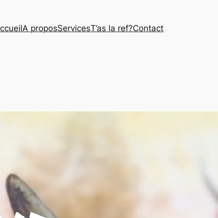
ccueil
A propos
Services
T’as la ref?
Contact