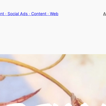
 · Social Ads · Content · Web
A