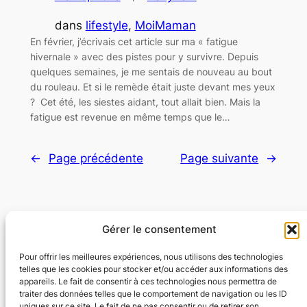
dans
lifestyle
, 
MoiMaman
En février, j’écrivais cet article sur ma « fatigue
hivernale » avec des pistes pour y survivre. Depuis
quelques semaines, je me sentais de nouveau au bout
du rouleau. Et si le remède était juste devant mes yeux
? Cet été, les siestes aidant, tout allait bien. Mais la
fatigue est revenue en même temps que le…
←
Page précédente
Page suivante
→
Gérer le consentement
Flexyflow · Community Management · Social
Ads · Content · Web
Pour offrir les meilleures expériences, nous utilisons des technologies
telles que les cookies pour stocker et/ou accéder aux informations des
appareils. Le fait de consentir à ces technologies nous permettra de
Community Management · Social Ads · Content · Web
traiter des données telles que le comportement de navigation ou les ID
uniques sur ce site. Le fait de ne pas consentir ou de retirer son