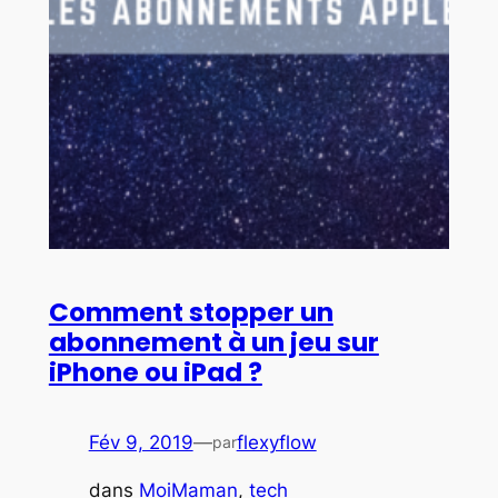
Comment stopper un
abonnement à un jeu sur
iPhone ou iPad ?
Fév 9, 2019
—
flexyflow
par
dans
MoiMaman
, 
tech