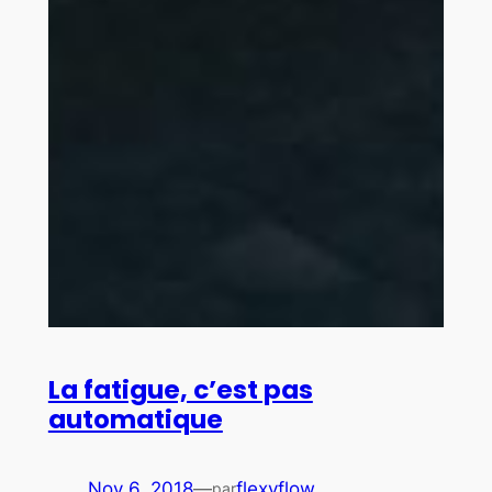
La fatigue, c’est pas
automatique
Nov 6, 2018
—
flexyflow
par