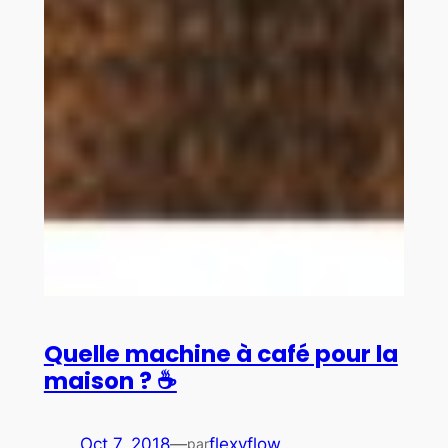
Quelle machine à café pour la
maison ? ☕
Oct 7, 2018
—
flexyflow
par