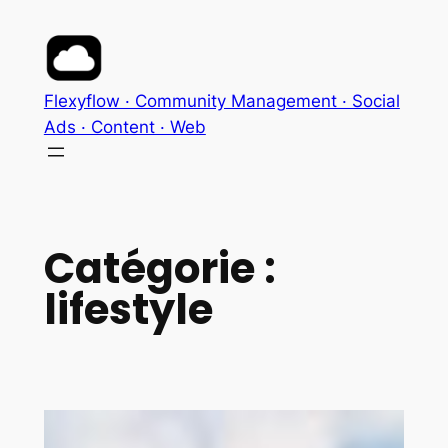
Aller
au
contenu
Flexyflow · Community Management · Social
Ads · Content · Web
Catégorie :
lifestyle